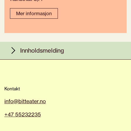
Mer informasjon
Innholdsmelding
Vi i BIT er glade for at publikummet vårt
består av ulike mennesker; folk med
ulike erfaringer og tilsvarende unike
Kontakt
behov.
info@bitteater.no
Noen av våre besøkende liker å bli
overrasket, sjokkerte og utfordret, mens
+47 55232235
andre kanskje ønsker å unngå å bli
utsatt for bestemt innhold. Vi inviterer