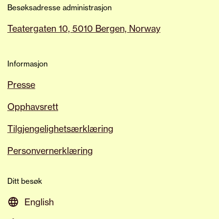
alle som ønsker å vite mer, samme hva
Besøksadresse administrasjon
det måtte være eller hvorfor, om et av
Teatergaten 10, 5010 Bergen, Norway
våre arrangementer, til å ta kontakt med
vår tilgjengelighetskoordinator.
Informasjon
Presse
Opphavsrett
Tilgjengelighetsærklæring
Personvernerklæring
Ditt besøk
English