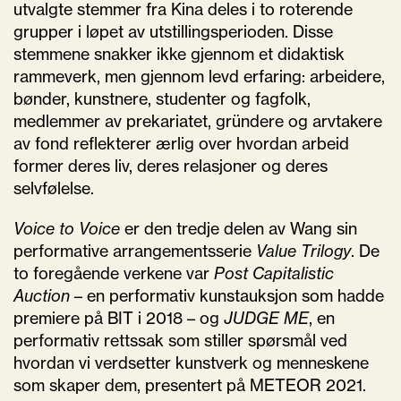
utvalgte stemmer fra Kina deles i to roterende
grupper i løpet av utstillingsperioden. Disse
stemmene snakker ikke gjennom et didaktisk
rammeverk, men gjennom levd erfaring: arbeidere,
bønder, kunstnere, studenter og fagfolk,
medlemmer av prekariatet, gründere og arvtakere
av fond reflekterer ærlig over hvordan arbeid
former deres liv, deres relasjoner og deres
selvfølelse.
Voice to Voice
er den tredje delen av Wang sin
performative arrangementsserie
Value Trilogy
. De
to foregående verkene var
Post Capitalistic
Auction
– en performativ kunstauksjon som hadde
premiere på BIT i 2018 – og
JUDGE ME
, en
performativ rettssak som stiller spørsmål ved
hvordan vi verdsetter kunstverk og menneskene
som skaper dem, presentert på METEOR 2021.