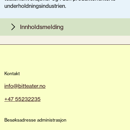
underholdningsindustrien.
Innholdsmelding
Vi i BIT Teatergarasjen er glade for at
publikummet vårt består av ulike
mennesker; folk med ulike erfaringer og
tilsvarende unike behov.
Kontakt
Noen av våre besøkende liker å bli
info@bitteater.no
overrasket, sjokkerte og utfordret, mens
andre kanskje ønsker å unngå å bli
+47 55232235
utsatt for bestemt innhold. Vi inviterer
alle som ønsker å vite mer, samme hva
det måtte være eller hvorfor, om et av
Besøksadresse administrasjon
våre arrangementer, til å ta kontakt med