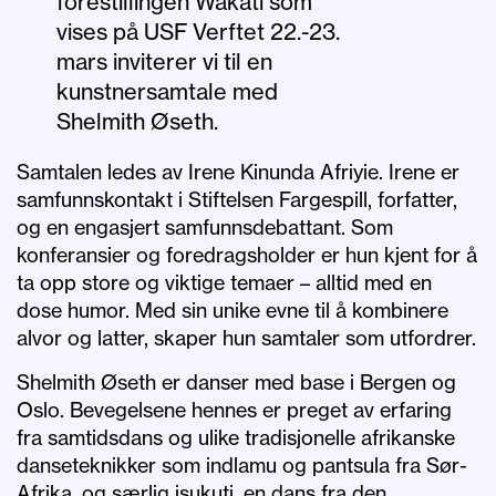
forestillingen Wakati som
vises på USF Verftet 22.-23.
mars inviterer vi til en
kunstnersamtale med
Shelmith Øseth.
Samtalen ledes av Irene Kinunda Afriyie. Irene er
samfunnskontakt i Stiftelsen Fargespill, forfatter,
og en engasjert samfunnsdebattant. Som
konferansier og foredragsholder er hun kjent for å
ta opp store og viktige temaer – alltid med en
dose humor. Med sin unike evne til å kombinere
alvor og latter, skaper hun samtaler som utfordrer.
Shelmith Øseth er danser med base i Bergen og
Oslo. Bevegelsene hennes er preget av erfaring
fra samtidsdans og ulike tradisjonelle afrikanske
danseteknikker som indlamu og pantsula fra Sør-
Afrika, og særlig isukuti, en dans fra den