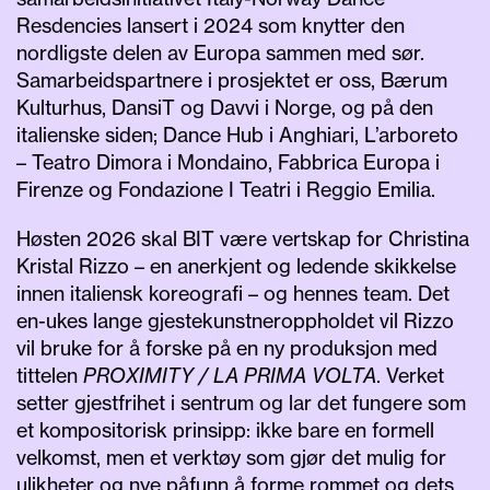
Resdencies lansert i 2024 som knytter den
nordligste delen av Europa sammen med sør.
Samarbeidspartnere i prosjektet er oss, Bærum
Kulturhus, DansiT og Davvi i Norge, og på den
italienske siden; Dance Hub i Anghiari, L’arboreto
– Teatro Dimora i Mondaino, Fabbrica Europa i
Firenze og Fondazione I Teatri i Reggio Emilia.
Høsten 2026 skal BIT være vertskap for Christina
Kristal Rizzo – en anerkjent og ledende skikkelse
innen italiensk koreografi – og hennes team. Det
en-ukes lange gjestekunstneroppholdet vil Rizzo
vil bruke for å forske på en ny produksjon med
tittelen
PROXIMITY / LA PRIMA VOLTA
. Verket
setter gjestfrihet i sentrum og lar det fungere som
et kompositorisk prinsipp: ikke bare en formell
velkomst, men et verktøy som gjør det mulig for
ulikheter og nye påfunn å forme rommet og dets