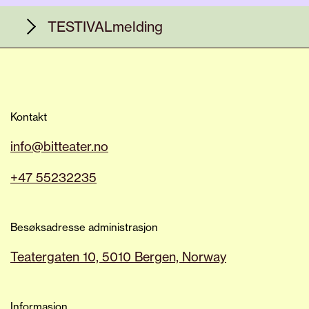
TESTIVALmelding
Dette arrangementet er en del av BIT
sin TESTIVAL – en høstsesong utenom
det vanlige der vi tester vårt nye hjem,
Kontakt
Sentralbadet Scenekunsthus. Selv om
den offisielle åpningen er i mars 2027,
info@bitteater.no
inviterer vi nysgjerrige publikummere til
å bli med når vi prøver ut det nye huset
+47 55232235
vårt. Endringer og justeringer kan
forekomme på kort varsel.
Besøksadresse administrasjon
Teatergaten 10, 5010 Bergen, Norway
Les mer om TESTIVAL
Informasjon