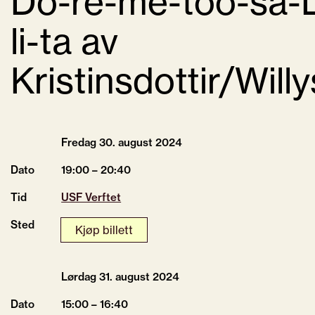
Do-re-me-too-sa-
li-ta av
Kristinsdottir/Will
Fredag 30.
august
2024
Dato
19:00 – 20:40
Tid
USF Verftet
Sted
Kjøp billett
Lørdag 31.
august
2024
Dato
15:00 – 16:40