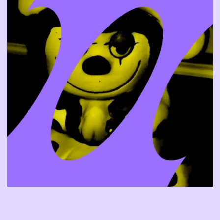
andre kanskje ønsker å unngå å bli
Billetter kommer i salg til høsten.
utsatt for bestemt innhold. Vi inviterer
alle som ønsker å vite mer (samme hva
det måtte være eller hvorfor) om et av
Les mer om TESTIVAL
våre arrangementer, til å ta kontakt med
vår tilgjengelighetskoordinator Jay på:
jay@bitteater.no
.