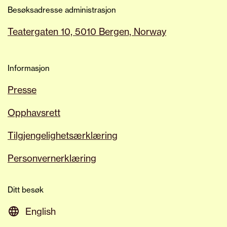
alle som ønsker å vite mer om et av våre
Besøksadresse administrasjon
arrangementer, samme hva det måtte
Teatergaten 10, 5010 Bergen, Norway
være eller hvorfor, til å ta kontakt med
vår
tilgjengelighetskoordinator
.
Informasjon
Presse
Opphavsrett
Tilgjengelighetsærklæring
Personvernerklæring
Ditt besøk
English