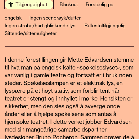
Tilgjengelighet
Blackout
Forståelig på
engelsk
Ingen scenerøyk/dufter
Ingen strobe/hurtigblinkende lys
Rullestoltilgjengelig
Sittende/sittemuligheter
I denne forestillingen gir Mette Edvardsen stemme
til hva man på engelsk kalte «spøkelseslyset», som
var vanlig i gamle teatre og fortsatt er i bruk noen
steder. Spøkelseslampen er et elektrisk lys, en
lyspære på et høyt stativ, som forblir tent når
teatret er stengt og innhyllet i mørke. Hensikten er
sikkerhet, men den sies også å avverge onde
ånder eller å hjelpe spøkelsene som antas å
hjemsøke teatret.
I dette verket jobber Edvardsen
med sin mangeårige samarbeidspartner,
lysdesigner Bruno
Pocheron
. Sammen prøver de å