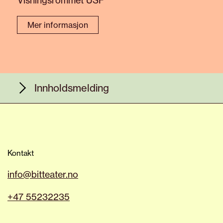
Mer informasjon
Innholdsmelding
Vi i BIT er glade for at publikummet vårt
består av ulike mennesker; folk med
ulike erfaringer og tilsvarende unike
Kontakt
behov.
info@bitteater.no
Noen av våre besøkende liker å bli
overrasket, sjokkerte og utfordret, mens
+47 55232235
andre kanskje ønsker å unngå å bli
utsatt for bestemt innhold. Vi inviterer