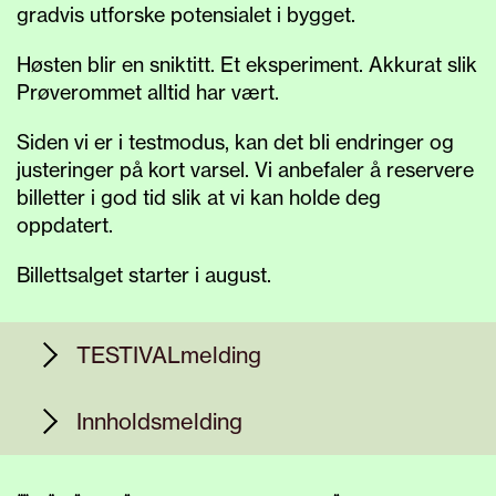
gradvis utforske potensialet i bygget.
Høsten blir en sniktitt. Et eksperiment. Akkurat slik
Prøverommet alltid har vært.
Siden vi er i testmodus, kan det bli endringer og
justeringer på kort varsel. Vi anbefaler å reservere
billetter i god tid slik at vi kan holde deg
oppdatert.
Billettsalget starter i august.
TESTIVALmelding
Dette arrangementet er en del av BIT
Innholdsmelding
sin TESTIVAL – en høstsesong utenom
det vanlige der vi tester vårt nye hjem,
Vi i BIT er glade for at publikummet vårt