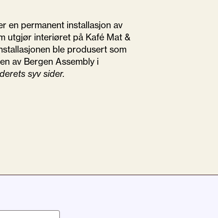
er en permanent installasjon av
 utgjør interiøret på
Kafé Mat &
nstallasjonen ble produsert som
ven av Bergen Assembly i
erets syv sider.