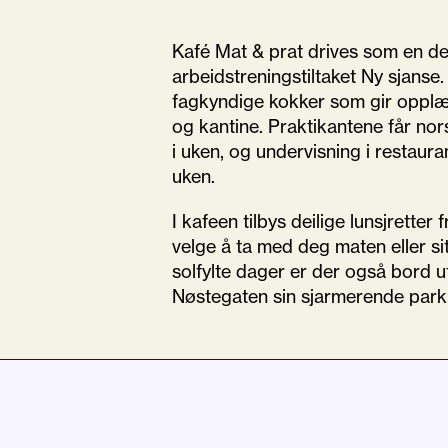
Kafé Mat & p
rat
drives som en de
arbeidstreningstiltak
et
Ny sjanse
.
fagkyndige kokker som gir opplær
og kantine. Praktikantene får nor
i uken, og undervisning i restaura
uken.
I kafeen tilbys deilige lunsjretter
velge å ta med deg maten eller sitt
solfylte dager er der også bord u
Nøstegaten sin sjarmerende park