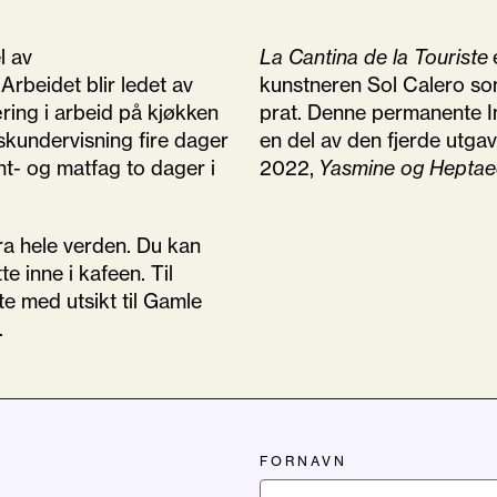
l av
La
Cantina
de la Touriste
 Arbeidet blir ledet av
kunstneren Sol
Calero
som
ing i arbeid på kjøkken
p
rat
. Denne permanente I
skundervisning fire dager
en del av den fjerde utga
nt- og matfag to dager i
2022,
Y
asmine
og Heptaed
 fra hele verden. Du kan
e inne i kafeen. Til
te med utsikt til Gamle
.
FORNAVN