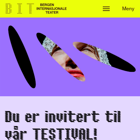
Meny
Meny
Du er invitert til
vår TESTIVAL!