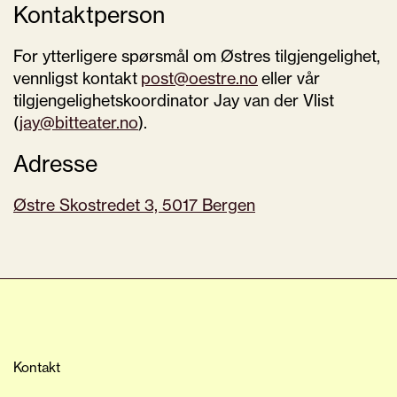
Kontaktperson
For
ytterligere
spørsmål
om
Øst
re
s
tilgjengelighet
,
vennligst kontakt
post@oestre.no
eller
vår
tilgjengelighetskoordinator
Jay van der Vlist
(
jay@bitteater.no
).
Adresse
Øst
re
Skostredet 3, 5017 Bergen
Kontakt